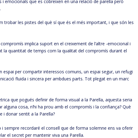
es i emocionals que es cobreixen en una relació de parella però
.
 trobar les pistes del què sí que és el més important, i que són les
El compromís implica suport en el creixement de l’altre -emocional i
nt la quantitat de temps com la qualitat del compromís durant el
 un espai per compartir interessos comuns, un espai segur, un refugi
icació fluida i sincera per ambdues parts. Tot plegat en un marc
rica que pogués definir de forma visual a la Parella, aquesta seria
altar alguna cosa, n’hi ha prou amb el compromís i la confiança? Què
e i donar sentit a la Parella?
p i sempre recordaré el consell que de forma solemne ens va oferir
lar el secret per mantenir viva una Parella.