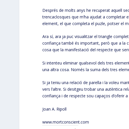
Després de molts anys he recuperat aquell sec
trencaclosques que m’ha ajudat a completar el
element, el que completa el puzle, potser el mé
Ara sí, ara ja puc visualitzar el triangle compl
confiança també és important, però que a la cús
cosa que la manifestació del respecte que sen
Si intenteu eliminar qualsevol dels tres elemen
una altra cosa. Només la suma dels tres elemen
Si ja teniu una relació de parella i la voleu ma
vers l’altre. Si desitgeu trobar una autèntica 
confiança i de respecte sou capaços d’oferir a l
Joan A. Ripoll
www.mortconscient.com