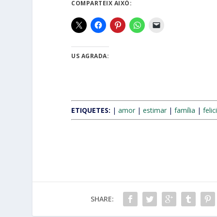
COMPARTEIX AIXÒ:
US AGRADA:
ETIQUETES:
|
amor
|
estimar
|
família
|
felic
SHARE: