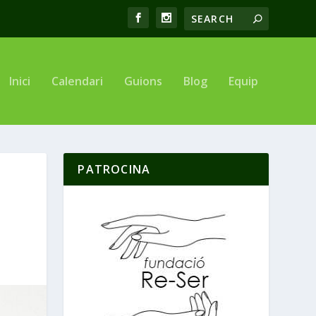
Inici
Calendari
Guions
Blog
Equip
PATROCINA