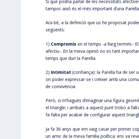
Si que podria parlar de les necessitats afectiv
tampoc això és el més important d’una Parella
Ara bé, a la definició que us he proposat podem
següents:
1)
Compromís
en el temps -a llarg termini-: 
afectiu-. En la meva opinió no es tant importa
temps que duri la Parella.
2)
Intimitat
(confiança): la Parella ha de ser
on poder expressar-se i créixer amb una comun
de convivència.
Però, si m’hagués d’imaginar una figura geomèt
el triangle; i arribats a aquest punt trobo a f
fa falta per acabar de configurar aquest triangl
Ja fa 36 anys que em vaig casar per primer co
un amic de la meva família política: ens va reve