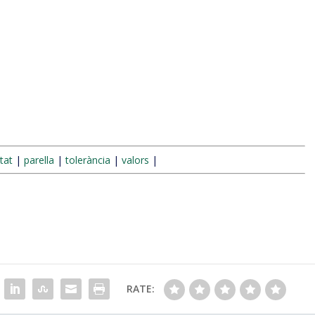
itat
|
parella
|
tolerància
|
valors
|
RATE: