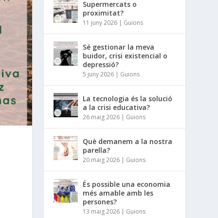
Supermercats o
proximitat?
11 juny 2026
|
Guions
Sé gestionar la meva
buidor, crisi existencial o
depressió?
5 juny 2026
|
Guions
La tecnologia és la solució
a la crisi educativa?
26 maig 2026
|
Guions
Què demanem a la nostra
parella?
20 maig 2026
|
Guions
És possible una economia
més amable amb les
persones?
13 maig 2026
|
Guions