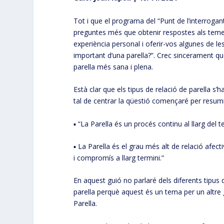
Tot i que el programa del “Punt de l’interroga
preguntes més que obtenir respostes als teme
experiència personal i oferir-vos algunes de l
important d’una parella?”. Crec sincerament qu
parella més sana i plena.
Està clar que els tipus de relació de parella s’ha
tal de centrar la qüestió començaré per resumi
▪ “La Parella és un procés continu al llarg del 
▪ La Parella és el grau més alt de relació afec
i compromís a llarg termini.”
En aquest guió no parlaré dels diferents tipus
parella perquè aquest és un tema per un altre 
Parella.