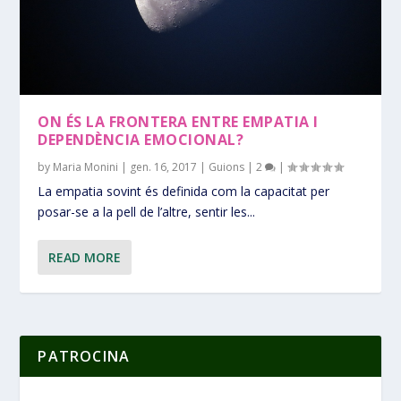
ON ÉS LA FRONTERA ENTRE EMPATIA I
DEPENDÈNCIA EMOCIONAL?
by
Maria Monini
|
gen. 16, 2017
|
Guions
|
2
|
La empatia sovint és definida com la capacitat per
posar-se a la pell de l’altre, sentir les...
READ MORE
PATROCINA