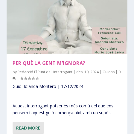
PER QUÈ LA GENT M’IGNORA?
by
Redacció El Punt de l'interrogant
|
des. 10, 2024
|
Guions
|
0
|
Guió: Iolanda Montero | 17/12/2024
Aquest interrogant potser és més comú del que ens
pensem i aquest guió comença així, amb un supòsit.
READ MORE