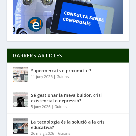
DARRERS ARTICLES
Supermercats o proximitat?
11 juny 2026
|
Guions
Sé gestionar la meva buidor, crisi
existencial o depressió?
5 juny 2026
|
Guions
La tecnologia és la solució a la crisi
educativa?
26 maig 2026
|
Guions