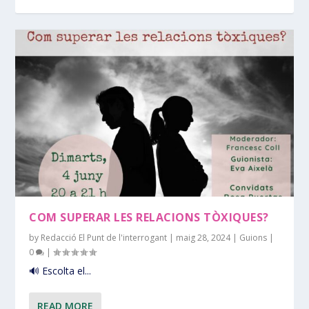
COM SUPERAR LES RELACIONS TÒXIQUES?
by
Redacció El Punt de l'interrogant
|
maig 28, 2024
|
Guions
|
0
|
🔊 Escolta el...
READ MORE