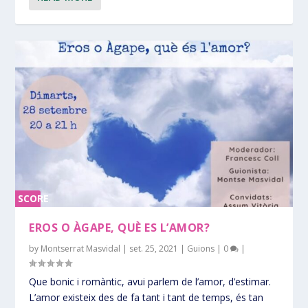
SCORE
0%
EROS O ÀGAPE, QUÈ ES L’AMOR?
by
Montserrat Masvidal
|
set. 25, 2021
|
Guions
|
0
|
Que bonic i romàntic, avui parlem de l’amor, d’estimar.
L’amor existeix des de fa tant i tant de temps, és tan