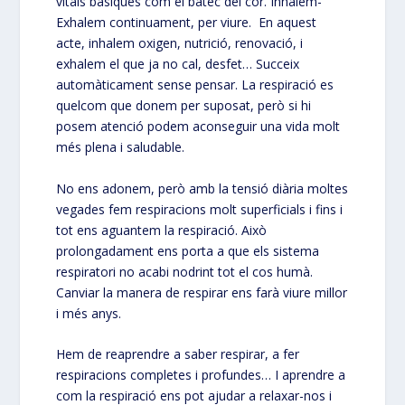
vitals bàsiques com el batec del cor. Inhalem-
Exhalem continuament, per viure. En aquest
acte, inhalem oxigen, nutrició, renovació, i
exhalem el que ja no cal, desfet… Succeix
automàticament sense pensar. La respiració es
quelcom que donem per suposat, però si hi
posem atenció podem aconseguir una vida molt
més plena i saludable.
No ens adonem, però amb la tensió diària moltes
vegades fem respiracions molt superficials i fins i
tot ens aguantem la respiració. Això
prolongadament ens porta a que els sistema
respiratori no acabi nodrint tot el cos humà.
Canviar la manera de respirar ens farà viure millor
i més anys.
Hem de reaprendre a saber respirar, a fer
respiracions completes i profundes… I aprendre a
com la respiració ens pot ajudar a relaxar-nos i