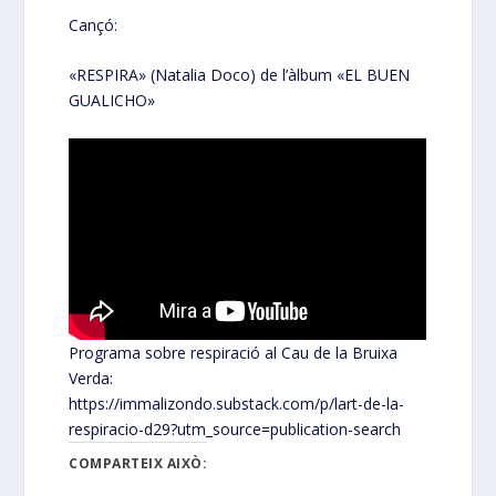
Cançó:
«RESPIRA» (Natalia Doco) de l’àlbum «EL BUEN
GUALICHO»
Programa sobre respiració al Cau de la Bruixa
Verda:
https://immalizondo.substack.com/p/lart-de-la-
respiracio-d29?utm_source=publication-search
COMPARTEIX AIXÒ: