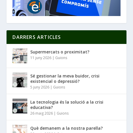
DARRERS ARTICLES
Supermercats o proximitat?
11 juny 2026
|
Guions
Sé gestionar la meva buidor, crisi
existencial o depressió?
5 juny 2026
|
Guions
La tecnologia és la solució a la crisi
educativa?
26 maig 2026
|
Guions
Què demanem a la nostra parella?