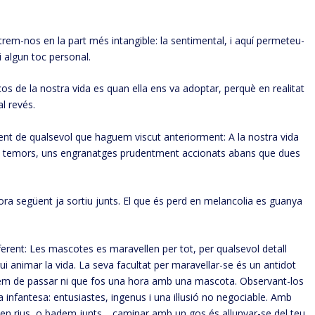
ntrem-nos en la part més intangible: la sentimental, i aquí permeteu-
i algun toc personal.
os de la nostra vida es quan ella ens va adoptar, perquè en realitat
al revés.
erent de qualsevol que haguem viscut anteriorment: A la nostra vida
s i temors, uns engranatges prudentment accionats abans que dues
ora següent ja sortiu junts. El que és perd en melancolia es guanya
erent: Les mascotes es maravellen per tot, per qualsevol detall
gui animar la vida. La seva facultat per maravellar-se és un antidot
em de passar ni que fos una hora amb una mascota. Observant-los
nfantesa: entusiastes, ingenus i una il·lusió no negociable. Amb
 en rius, o badem junts… caminar amb un gos és allunyar-se del teu