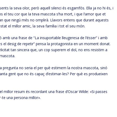
nts la seva olor, però aquell silenci és esgarrifós. Ella ja no hi és, i
s el teu cor que la teva mascota s’ha mort, i que l’amor que et
gran que ningú més no omplirà. Llavors entens que durant aquests
t el millor amic, la seva família i tot el seu món.
ó amb una frase de “La insuportable lleugeresa de l’ésser” i amb
tat és el desig de repetir” pensa la protagonista en un moment donat.
licitat tan sincera que, un cop superem el dol, no ens resistim a
a mascota.
r la pregunta no seria el per què estimem la nostra mascota, sinó
a tanta gent que no és capaç d’estimar-les? Per què es produeixen
l millor resum és recordant una frase d’Oscar Wilde: «Si passes
r-te una persona millor».