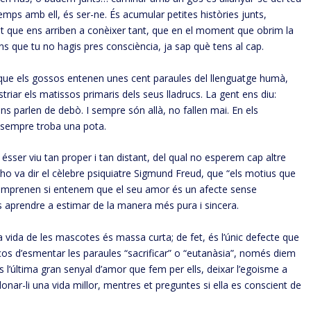
temps amb ell, és ser-ne. És acumular petites històries junts,
punt que ens arriben a conèixer tant, que en el moment que obrim la
ns que tu no hagis pres consciència, ja sap què tens al cap.
 que els gossos entenen unes cent paraules del llenguatge humà,
riar els matissos primaris dels seus lladrucs. La gent ens diu:
ns parlen de debò. I sempre són allà, no fallen mai. En els
sempre troba una pota.
ésser viu tan proper i tan distant, del qual no esperem cap altre
 ho va dir el cèlebre psiquiatre Sigmund Freud, que “els motius que
comprenen si entenem que el seu amor és un afecte sense
s aprendre a estimar de la manera més pura i sincera.
La vida de les mascotes és massa curta; de fet, és l’únic defecte que
s d’esmentar les paraules “sacrificar” o “eutanàsia”, només diem
és l’última gran senyal d’amor que fem per ells, deixar l’egoisme a
nar-li una vida millor, mentres et preguntes si ella es conscient de