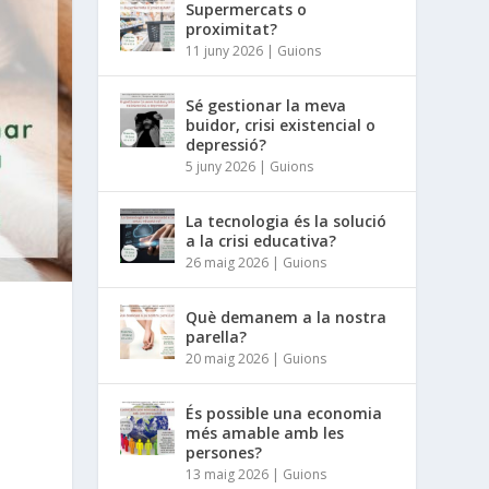
Supermercats o
proximitat?
11 juny 2026
|
Guions
Sé gestionar la meva
buidor, crisi existencial o
depressió?
5 juny 2026
|
Guions
La tecnologia és la solució
a la crisi educativa?
26 maig 2026
|
Guions
Què demanem a la nostra
parella?
20 maig 2026
|
Guions
És possible una economia
més amable amb les
persones?
13 maig 2026
|
Guions