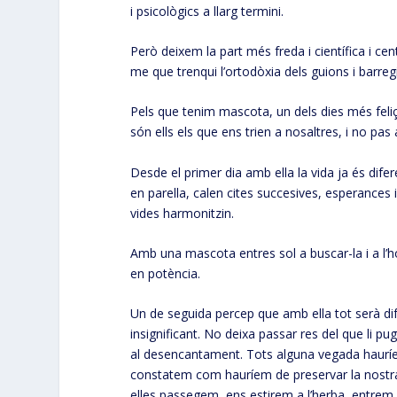
i psicològics a llarg termini.
Però deixem la part més freda i científica i ce
me que trenqui l’ortodòxia dels guions i barreg
Pels que tenim mascota, un dels dies més feliç
són ells els que ens trien a nosaltres, i no pas 
Desde el primer dia amb ella la vida ja és dif
en parella, calen cites succesives, esperance
vides harmonitzin.
Amb una mascota entres sol a buscar-la i a l’h
en potència.
Un de seguida percep que amb ella tot serà dif
insignificant. No deixa passar res del que li pu
al desencantament. Tots alguna vegada haurí
constatem com hauríem de preservar la nostra i
elles passegem, ens estirem a l’herba, entrem