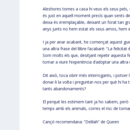
Aleshores tornes a casa hi veus els seus pels, se
és just en aquell moment precís quan sents din
deixa és irremplaçable, deixant un forat tan 
anys junts no hem estat els seus amos, hem esta
I ja per anar acabant, he començat aquest gui
una altra frase del llibre l’acabaré: “La felici
Som molts els que, desitjant repetir aquesta fe
tornar a viure l’experiència d’adoptar una altr
Dit això, toca obrir més interrogants, i potse
donar-li la volta i preguntar-nos per què hi h
tants abandonaments?
El perquè les estimem tant ja ho sabem, però e
temps amb els animals, corres el risc de torna
Cançó recomendana: “Delilah” de Queen