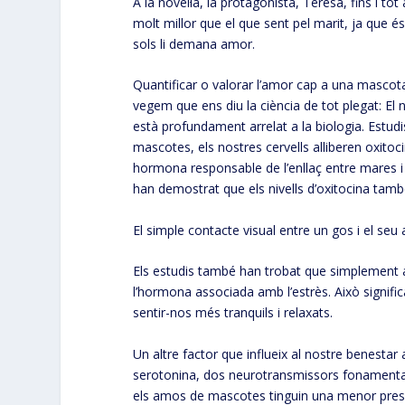
A la novel·la, la protagonista, Teresa, fins i t
molt millor que el que sent pel marit, ja que é
sols li demana amor.
Quantificar o valorar l’amor cap a una masco
vegem que ens diu la ciència de tot plegat: 
està profundament arrelat a la biologia. Estu
mascotes, els nostres cervells alliberen oxit
hormona responsable de l’enllaç entre mares i f
han demostrat que els nivells d’oxitocina ta
El simple contacte visual entre un gos i el seu 
Els estudis també han trobat que simplement ac
l’hormona associada amb l’estrès. Això signif
sentir-nos més tranquils i relaxats.
Un altre factor que influeix al nostre benesta
serotonina, dos neurotransmissors fonamentals 
els amos de mascotes tinguin una menor pressió