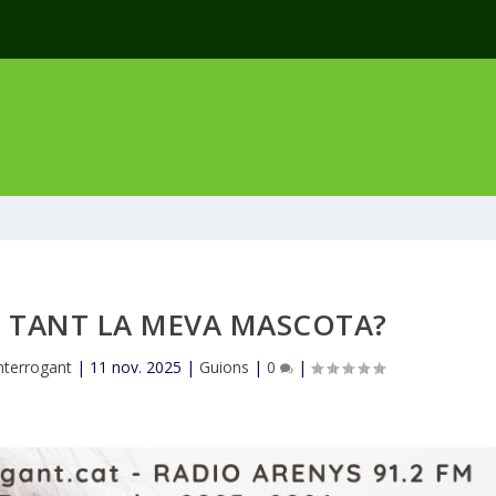
O TANT LA MEVA MASCOTA?
interrogant
|
11 nov. 2025
|
Guions
|
0
|