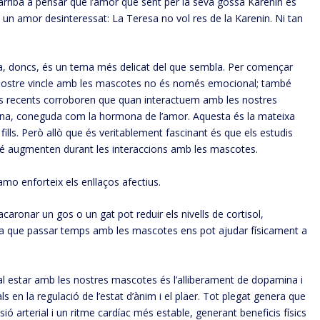
ot arriba a pensar que l’amor que sent per la seva gossa Karenin és
s un amor desinteressat: La Teresa no vol res de la Karenin. Ni tan
ta, doncs, és un tema més delicat del que sembla. Per començar
El nostre vincle amb les mascotes no és només emocional; també
dis recents corroboren que quan interactuem amb les nostres
ocina, coneguda com la hormona de l’amor. Aquesta és la mateixa
ills. Però allò que és veritablement fascinant és que els estudis
mbé augmenten durant les interaccions amb les mascotes.
amo enforteix els enllaços afectius.
aronar un gos o un gat pot reduir els nivells de cortisol,
ica que passar temps amb les mascotes ens pot ajudar físicament a
r al estar amb les nostres mascotes és l’alliberament de dopamina i
en la regulació de l’estat d’ànim i el plaer. Tot plegat genera que
 arterial i un ritme cardíac més estable, generant beneficis físics