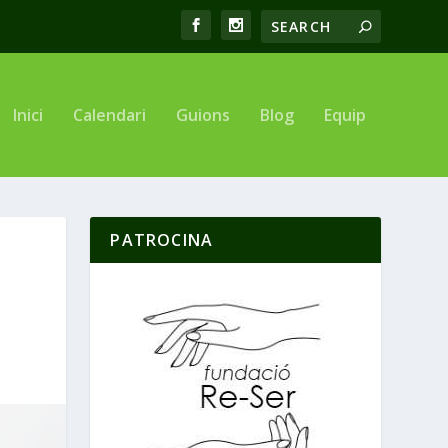
Inici
Calendari
Guions
Blog
Equip
PATROCINA