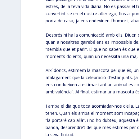
estrès, de la teva vida diària. No és passar el 
convertint-se en el nostre alter ego, fins al 
porta de casa, ja ens endevinen l´humor i, aba
Després hi ha la comunicació amb ells. Diuen
quan a nosaltres gairebé ens es impossible dest
“sembla que et parli”. El que no saben és que e
moments dolents, quan un necessita una mà, 
Així doncs, estimem la mascota pel que és, un 
afalagament que la celebració d’estar junts. Ja
ens condueixen a estimar tant un animal es 
ambivalència”. Al final, estimar una mascota é
I arriba el dia que toca acomiadar-nos d’ella. 
tenen. Quan els arriba el moment som incapaço
“la portaré cap allà”, i no ho dubteu, aquesta 
banda, desprendre’t del que més estimes per do
la seva finitud.