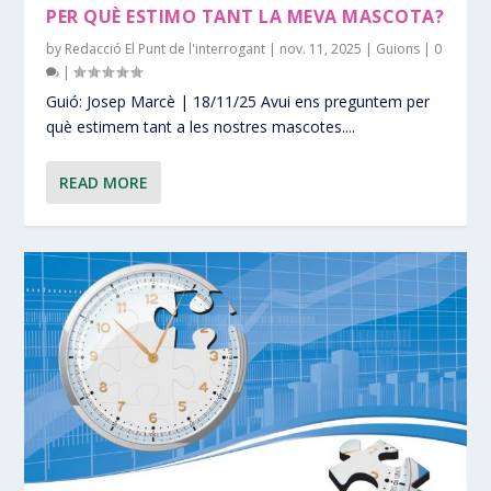
PER QUÈ ESTIMO TANT LA MEVA MASCOTA?
by
Redacció El Punt de l'interrogant
|
nov. 11, 2025
|
Guions
|
0
|
Guió: Josep Marcè | 18/11/25 Avui ens preguntem per
què estimem tant a les nostres mascotes....
READ MORE