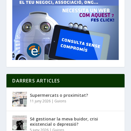
DARRERS ARTICLES
Supermercats o proximitat?
11 juny 2026
|
Guions
Sé gestionar la meva buidor, crisi
existencial o depressió?
5 juny 2026
|
Guions