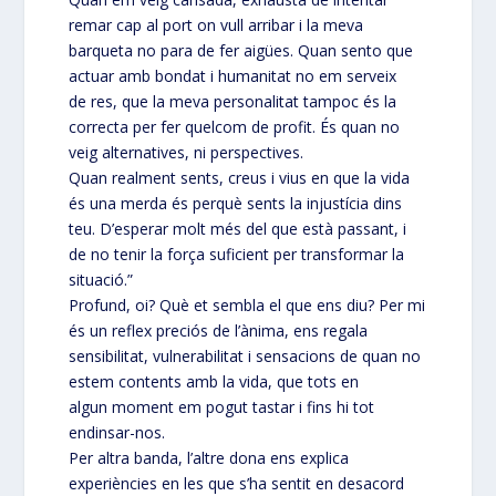
remar cap al port on vull arribar i la meva
barqueta no para de fer aigües. Quan sento que
actuar amb bondat i humanitat no em serveix
de res, que la meva personalitat tampoc és la
correcta per fer quelcom de profit. És quan no
veig alternatives, ni perspectives.
Quan realment sents, creus i vius en que la vida
és una merda és perquè sents la injustícia dins
teu. D’esperar molt més del que està passant, i
de no tenir la força suficient per transformar la
situació.”
Profund, oi? Què et sembla el que ens diu? Per mi
és un reflex preciós de l’ànima, ens regala
sensibilitat, vulnerabilitat i sensacions de quan no
estem contents amb la vida, que tots en
algun moment em pogut tastar i fins hi tot
endinsar-nos.
Per altra banda, l’altre dona ens explica
experiències en les que s’ha sentit en desacord