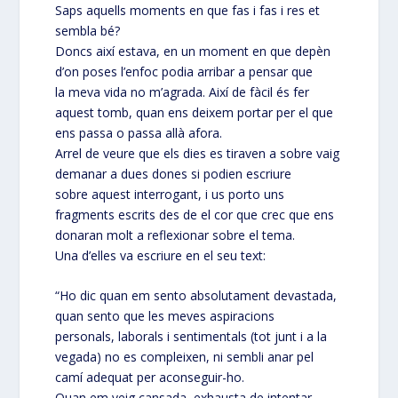
Saps aquells moments en que fas i fas i res et
sembla bé?
Doncs així estava, en un moment en que depèn
d’on poses l’enfoc podia arribar a pensar que
la meva vida no m’agrada. Així de fàcil és fer
aquest tomb, quan ens deixem portar per el que
ens passa o passa allà afora.
Arrel de veure que els dies es tiraven a sobre vaig
demanar a dues dones si podien escriure
sobre aquest interrogant, i us porto uns
fragments escrits des de el cor que crec que ens
donaran molt a reflexionar sobre el tema.
Una d’elles va escriure en el seu text:
“Ho dic quan em sento absolutament devastada,
quan sento que les meves aspiracions
personals, laborals i sentimentals (tot junt i a la
vegada) no es compleixen, ni sembli anar pel
camí adequat per aconseguir-ho.
Quan em veig cansada, exhausta de intentar