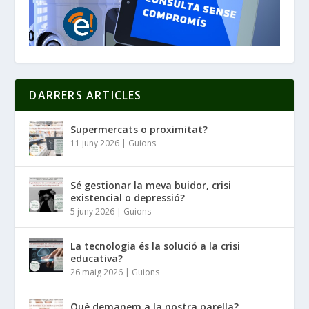
DARRERS ARTICLES
Supermercats o proximitat?
11 juny 2026
|
Guions
Sé gestionar la meva buidor, crisi
existencial o depressió?
5 juny 2026
|
Guions
La tecnologia és la solució a la crisi
educativa?
26 maig 2026
|
Guions
Què demanem a la nostra parella?