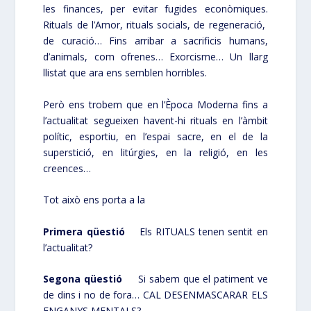
les finances, per evitar fugides econòmiques.
Rituals de l’Amor, rituals socials, de regeneració,
de curació… Fins arribar a sacrificis humans,
d’animals, com ofrenes… Exorcisme… Un llarg
llistat que ara ens semblen horribles.
Però ens trobem que en l’Època Moderna fins a
l’actualitat segueixen havent-hi rituals en l’àmbit
polític, esportiu, en l’espai sacre, en el de la
superstició, en litúrgies, en la religió, en les
creences…
Tot això ens porta a la
Primera qüestió
Els RITUALS tenen sentit en
l’actualitat?
Segona qüestió
Si sabem que el patiment ve
de dins i no de fora… CAL DESENMASCARAR ELS
ENGANYS MENTALS?