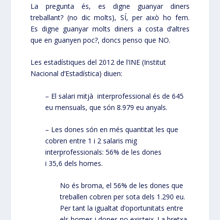
La pregunta és, es digne guanyar diners
treballant? (no dic molts), SÍ, per això ho fem.
Es digne guanyar molts diners a costa d’altres
que en guanyen poc?, doncs penso que NO.
Les estadístiques del 2012 de l’INE (Institut
Nacional d’Estadística) diuen:
– El salari mitjà interprofessional és de 645
eu mensuals, que són 8.979 eu anyals.
– Les dones són en més quantitat les que
cobren entre 1 i 2 salaris mig
interprofessionals: 56% de les dones
i 35,6 dels homes.
No és broma, el 56% de les dones que
treballen cobren per sota dels 1.290 eu.
Per tant la igualtat d’oportunitats entre
els homes i dones no existeix. La bretxa