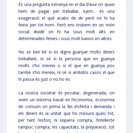
És una pregunta estranya en el dia d’avui on quasi
hem de pagar per treballar, ejem… és una
exageració el què acabo de dir però no hi ha
feina per tot-hom. Però ens trobem en un món
social dividit on hi ha sous molt alts en
determinades feines i sous molt baixos en altres.
No se ben bé si es digna guanyar molts diners
treballant, ni sé si la persona que en guanya
molts s’ho mereix o si el que en guanya poc
també s’ho mereix, ni sé si ambdós casos el que
hi passa és just o no ho és.
La nostra societat és peculiar, degenerada, on
vivim un sistema basat en l’economia, economia
de consum on prima la llei d’oferta i demanda i
els diners és la unitat que ho mesura quasi tot,
per tant l’esforç ni siquiera compta, l’intel·lecte
tampoc compta, les capacitats, la preparació, tot