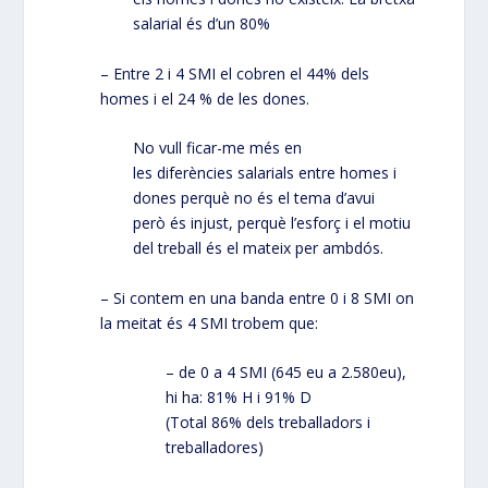
salarial és d’un 80%
– Entre 2 i 4 SMI el cobren el 44% dels
homes i el 24 % de les dones.
No vull ficar-me més en
les diferències salarials entre homes i
dones perquè no és el tema d’avui
però és injust, perquè l’esforç i el motiu
del treball és el mateix per ambdós.
– Si contem en una banda entre 0 i 8 SMI on
la meitat és 4 SMI trobem que:
– de 0 a 4 SMI (645 eu a 2.580eu),
hi ha: 81% H i 91% D
(Total 86% dels treballadors i
treballadores)