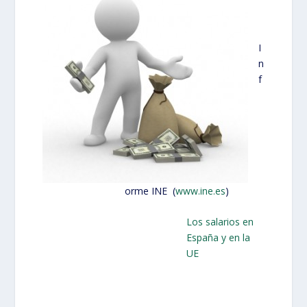
I
n
f
orme INE (
www.ine.es
)
Los salarios en
España y en la
UE