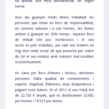
ha quedat una mica desvaloritzat, en segon
terme.
Avui dia guanyen molts diners treballant les
persones que estan en llocs de responsabilitat,
en carreres selectes i si són homes, -les dones
arriben a guanyar un 20% menys-. Aquests llocs
de treball són poc nombrosos i el seu
accés és pels endollats, per tant ens trobem en
mig d’un nivell social alt que preserva per sobre
de tot el seu estatus amb màsters inaccessibles
econòmicament.
En canvi per llocs d’obrers i tècnics, demanen
persones d’alta qualitat de coneixements i
experts, d’aptitud, d’idiomes, anys d’experiència i
paguen sous baixos. En el 2012 el sou mitjà era
de 22.726 € anyals, que es distribueixen 25.682
per homes i 19.537 per dones.