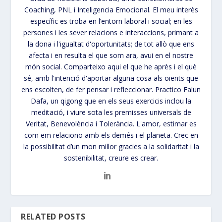
Coaching, PNL i Inteligencia Emocional. El meu interès
específic es troba en l’entorn laboral i social; en les
persones i les sever relacions e interaccions, primant a
la dona i l'igualtat d'oportunitats; de tot allò que ens
afecta i en resulta el que som ara, avui en el nostre
món social. Comparteixo aqui el que he après i el què
sé, amb l'intenció d'aportar alguna cosa als oients que
ens escolten, de fer pensar i refleccionar. Practico Falun
Dafa, un qigong que en els seus exercicis inclou la
meditació, i viure sota les premisses universals de
Veritat, Benevolència i Tolerància. L'amor, estimar es
com em relaciono amb els demés i el planeta. Crec en
la possibilitat d’un mon millor gracies a la solidaritat i la
sostenibilitat, creure es crear.
RELATED POSTS