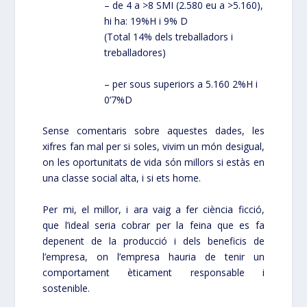
– de 4 a >8 SMI (2.580 eu a >5.160),
hi ha: 19%H i 9% D
(Total 14% dels treballadors i
treballadores)
– per sous superiors a 5.160 2%H i
0’7%D
Sense comentaris sobre aquestes dades, les
xifres fan mal per si soles, vivim un món desigual,
on les oportunitats de vida són millors si estàs en
una classe social alta, i si ets home.
Per mi, el millor, i ara vaig a fer ciència ficció,
que l’ideal seria cobrar per la feina que es fa
depenent de la producció i dels beneficis de
l’empresa, on l’empresa hauria de tenir un
comportament èticament responsable i
sostenible.