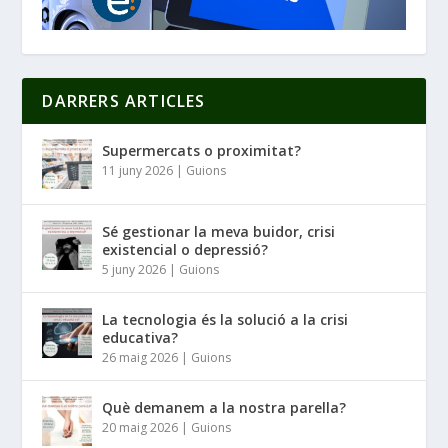
DARRERS ARTICLES
Supermercats o proximitat?
11 juny 2026
|
Guions
Sé gestionar la meva buidor, crisi
existencial o depressió?
5 juny 2026
|
Guions
La tecnologia és la solució a la crisi
educativa?
26 maig 2026
|
Guions
Què demanem a la nostra parella?
20 maig 2026
|
Guions