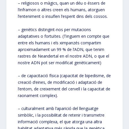
– religiosos o màgics, quan un déu o éssers de
l’inframon o altres creen els humans, atorguen
l’enteniment o insuflen l’esperit dins dels cossos.
– genètics distingint-nos per mutacions
adaptatives o fortuïtes. (Tinguem en compte que
entre els humans i els ximpanzés compartim
aproximadament un 99 % de l’ADN, que tenim
rastres de Neandertal en el nostre ADN, o que el
nostre ADN pot ser modificat genèticament)
– de capacitació física (capacitat de bipedisme, de
creació d’eines, de modificació i adaptació de
l’entorn, de creixement del cervell i la capacitat de
raonament complex).
– culturalment amb l’aparició del llenguatge
simbòlic, i la possibilitat de retenir i transmetre
informació complexa, el que atorga una altra
habilitat adaptativa més ràpida que la genètica