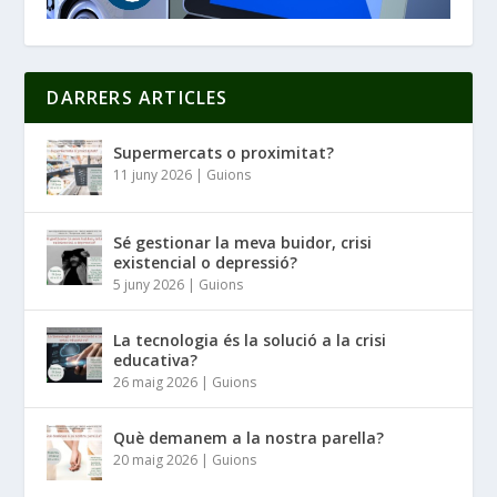
DARRERS ARTICLES
Supermercats o proximitat?
11 juny 2026
|
Guions
Sé gestionar la meva buidor, crisi
existencial o depressió?
5 juny 2026
|
Guions
La tecnologia és la solució a la crisi
educativa?
26 maig 2026
|
Guions
Què demanem a la nostra parella?
20 maig 2026
|
Guions