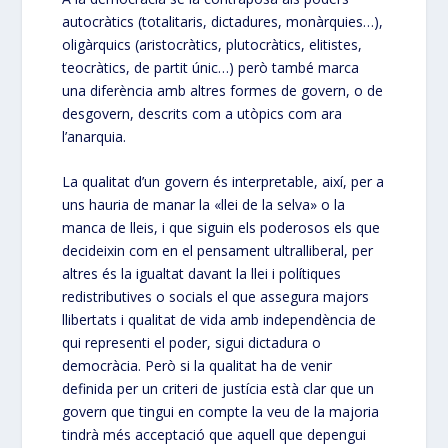
autocràtics (totalitaris, dictadures, monàrquies…),
oligàrquics (aristocràtics, plutocràtics, elitistes,
teocràtics, de partit únic…) però també marca
una diferència amb altres formes de govern, o de
desgovern, descrits com a utòpics com ara
l’anarquia.
La qualitat d’un govern és interpretable, així, per a
uns hauria de manar la «llei de la selva» o la
manca de lleis, i que siguin els poderosos els que
decideixin com en el pensament ultralliberal, per
altres és la igualtat davant la llei i polítiques
redistributives o socials el que assegura majors
llibertats i qualitat de vida amb independència de
qui representi el poder, sigui dictadura o
democràcia. Però si la qualitat ha de venir
definida per un criteri de justícia està clar que un
govern que tingui en compte la veu de la majoria
tindrà més acceptació que aquell que depengui