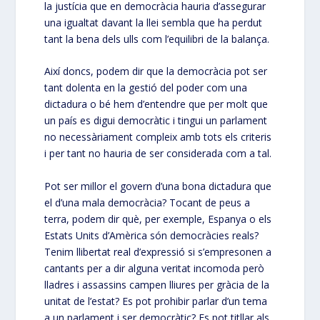
la justícia que en democràcia hauria d’assegurar
una igualtat davant la llei sembla que ha perdut
tant la bena dels ulls com l’equilibri de la balança.
Així doncs, podem dir que la democràcia pot ser
tant dolenta en la gestió del poder com una
dictadura o bé hem d’entendre que per molt que
un país es digui democràtic i tingui un parlament
no necessàriament compleix amb tots els criteris
i per tant no hauria de ser considerada com a tal.
Pot ser millor el govern d’una bona dictadura que
el d’una mala democràcia? Tocant de peus a
terra, podem dir què, per exemple, Espanya o els
Estats Units d’Amèrica són democràcies reals?
Tenim llibertat real d’expressió si s’empresonen a
cantants per a dir alguna veritat incomoda però
lladres i assassins campen lliures per gràcia de la
unitat de l’estat? Es pot prohibir parlar d’un tema
a un parlament i ser democràtic? Es pot titllar als