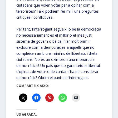
ciutadans que volen votar per a opinar com a
terroristes? I així podríem fer mil i una preguntes
crítiques i conflictives.
Per tant, l’interrogant segueix, o bé la democràcia
no necessàriament és el millor o el més just
sistema de govern o bé cal filar molt prim i
excloure com a democràcies a aquells que no
compleixen amb uns mínims de llibertats i drets
ciutadans. No és un oximoron una monarquia
democràtica? Un país que no garanteix la llibertat
d’opinar, de votar o de cantar s’ha de considerar
democràtic? Obrim el punt de l’interrogant.
COMPARTEIX AIXÒ:
US AGRADA: