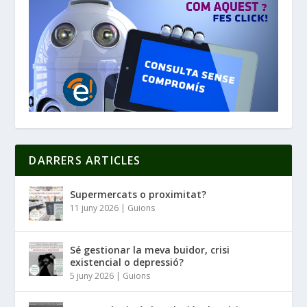
DARRERS ARTICLES
Supermercats o proximitat?
11 juny 2026
|
Guions
Sé gestionar la meva buidor, crisi
existencial o depressió?
5 juny 2026
|
Guions