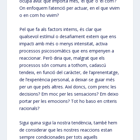
ocupa avui: què importa més, ‘el què’ o ‘el com’?
On enfoquem l’atenció per actuar, en el que vivim
o en com ho vivim?
Pel que fa als factors interns, és clar que
qualsevol estímul o desafiament extern que ens
impacti amb més o menys intensitat, activa
processos psicosomàtics que ens empenyen a
reaccionar. Però diria que, malgrat que els
processos són comuns a tothom, cadascú
tendeix, en funció del caràcter, de l’aprenentatge,
de l’experiència personal, a deixar-se guiar més
per un que pels altres. Així doncs, com prenc les
decisions? Em moc per les sensacions? Em deixo
portar per les emocions? Tot ho baso en criteris
racionals?
Sigui quina sigui la nostra tendència, també hem
de considerar que les nostres reaccions estan
sempre condicionades per tots aquells