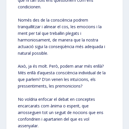
que ni tan sols ens qüestionem com ens
condicionen.
Només des de la consciència podrem
tranquil·litzar i alinear el cos, les emocions i la
ment per tal que treballin plegats i
harmoniosament, de manera que la nostra
actuació sigui la conseqüència més adequada i
natural possible.
Això, ja és molt. Però, podem anar més enllà?
Més enllà d’aquesta consciència individual de la
que parlem? D’on venen les intuïcions, els
pressentiments, les premonicions?
No voldria enfocar el debat en conceptes
encarcarats com ànima o esperit, que
arrosseguen tot un seguit de nocions que ens
confondrien i apartarien del que es vol
assenyalar.