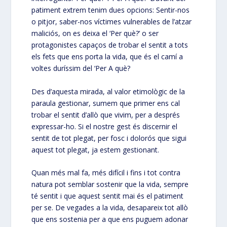
patiment extrem tenim dues opcions: Sentir-nos
o pitjor, saber-nos víctimes vulnerables de l’atzar
maliciós, on es deixa el ‘Per què?’ o ser
protagonistes capaços de trobar el sentit a tots
els fets que ens porta la vida, que és el camí a
voltes duríssim del ‘Per A què?
Des d’aquesta mirada, al valor etimològic de la
paraula gestionar, sumem que primer ens cal
trobar el sentit d’allò que vivim, per a després
expressar-ho. Si el nostre gest és discernir el
sentit de tot plegat, per fosc i dolorós que sigui
aquest tot plegat, ja estem gestionant.
Quan més mal fa, més difícil i fins i tot contra
natura pot semblar sostenir que la vida, sempre
té sentit i que aquest sentit mai és el patiment
per se. De vegades a la vida, desapareix tot allò
que ens sostenia per a que ens puguem adonar