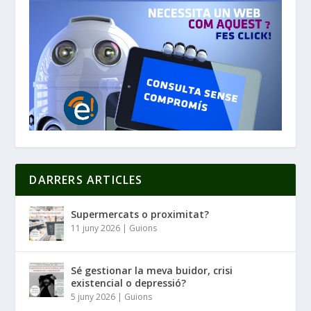
DARRERS ARTICLES
Supermercats o proximitat?
11 juny 2026
|
Guions
Sé gestionar la meva buidor, crisi
existencial o depressió?
5 juny 2026
|
Guions