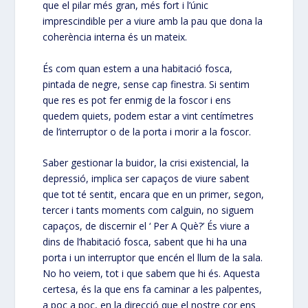
que el pilar més gran, més fort i l’únic
imprescindible per a viure amb la pau que dona la
coherència interna és un mateix.
És com quan estem a una habitació fosca,
pintada de negre, sense cap finestra. Si sentim
que res es pot fer enmig de la foscor i ens
quedem quiets, podem estar a vint centímetres
de l’interruptor o de la porta i morir a la foscor.
Saber gestionar la buidor, la crisi existencial, la
depressió, implica ser capaços de viure sabent
que tot té sentit, encara que en un primer, segon,
tercer i tants moments com calguin, no siguem
capaços, de discernir el ‘ Per A Què?’ És viure a
dins de l’habitació fosca, sabent que hi ha una
porta i un interruptor que encén el llum de la sala.
No ho veiem, tot i que sabem que hi és. Aquesta
certesa, és la que ens fa caminar a les palpentes,
a poc a poc, en la direcció que el nostre cor ens