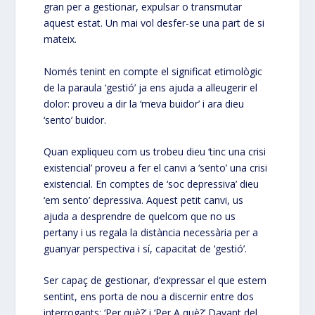
gran per a gestionar, expulsar o transmutar
aquest estat. Un mai vol desfer-se una part de si
mateix.
Només tenint en compte el significat etimològic
de la paraula ‘gestió’ ja ens ajuda a alleugerir el
dolor: proveu a dir la ‘meva buidor’ i ara dieu
‘sento’ buidor.
Quan expliqueu com us trobeu dieu ‘tinc una crisi
existencial’ proveu a fer el canvi a ‘sento’ una crisi
existencial. En comptes de ‘soc depressiva’ dieu
‘em sento’ depressiva. Aquest petit canvi, us
ajuda a desprendre de quelcom que no us
pertany i us regala la distància necessària per a
guanyar perspectiva i sí, capacitat de ‘gestió’.
Ser capaç de gestionar, d’expressar el que estem
sentint, ens porta de nou a discernir entre dos
interrogants: ‘Per què?’ i ‘Per A què?’ Davant del