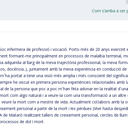
Com s’arriba a ser
oc infermera de professió i vocació. Porto més de 20 anys exercint e
elament formant-me principalment en processos de malaltia terminal, mo
ia adquirida al llarg de la meva trajectòria professional, la meva form
sos, docència..), juntament amb la meva experiència en conducció de
m´ha portat a tenir una visió més amplia i més conscient del significa
 sempre he viscut en primera persona experiències relacionades amb l
itual de la persona que poc a poc m´han feta adonar en la realitat d´un
 mort com algo natural i a veure-la com una transformació a un altre 
 a veure la mort com a mestre de vida. Actualment col.laboro amb la 
ixement personal a partir de la mort i les pèrdues (Vivir hasta despedi
A de Mataró realitzant tallers de creixement personal, cercles de llum 
e processos de dol i mort.