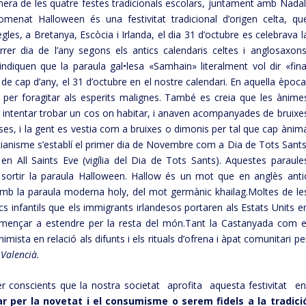
rimera de les quatre festes tradicionals escolars, juntament amb Nadal
nomenat Halloween és una festivitat tradicional d’origen celta, qu
les, a Bretanya, Escòcia i Irlanda, el dia 31 d’octubre es celebrava l
rer dia de l’any segons els antics calendaris celtes i anglosaxons
diquen que la paraula gal•lesa «Samhain» literalment vol dir «fina
 de cap d’any, el 31 d’octubre en el nostre calendari. En aquella època
per foragitar als esperits malignes. També es creia que les ànime
r intentar trobar un cos on habitar, i anaven acompanyades de bruixe
cases, i la gent es vestia com a bruixes o dimonis per tal que cap ànim
stianisme s’establí el primer dia de Novembre com a Dia de Tots Sants
n All Saints Eve (vigília del Dia de Tots Sants). Aquestes paraule
 sortir la paraula Halloween. Hallow és un mot que en anglès anti
 amb la paraula moderna holy, del mot germànic khailag.Moltes de le
s infantils que els immigrants irlandesos portaren als Estats Units e
a començar a estendre per la resta del món.Tant la Castanyada com e
imista en relació als difunts i els rituals d’ofrena i àpat comunitari pe
 Valencià.
er conscients que la nostra societat aprofita aquesta festivitat e
 per la novetat i el consumisme o serem fidels a la tradici