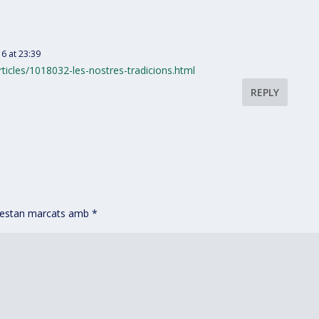
6 at 23:39
rticles/1018032-les-nostres-tradicions.html
REPLY
s estan marcats amb
*