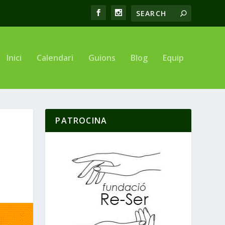
Inici
Calendari
Guions
Blog
Equip
PATROCINA