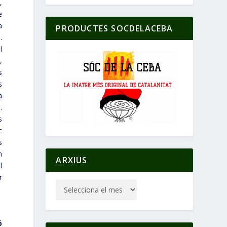
,
e
a
PRODUCTES SOCDELACEBA
.
l
,
s
s
a
.
s
c
s
n
ARXIUS
l
r
n
ó