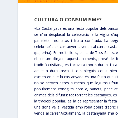
CULTURA O CONSUMISME?
«La Castanyada és una festa popular dels països
se n’ha desplaçat la celebració a la vigília 
panellets, moniatos i fruita confitada. La beg
celebració, les castanyeres venen al carrer cast
(paperina). En molts llocs, el dia de Tots Sants, 
el costum d’ingerir aquests aliments, prové del f
tradició cristiana, es tocava a morts durant tota
aquesta dura tasca, i tots plegats consumien a
esmenten que la castanyada és una festa que s’inic
no se servien altres aliments que llegums i frui
popularment coneguts com a, panets, panellets
ànimes dels difunts: tot torrant les castanyes, es 
la tradició popular, és la de representar la fes
una dona vella, vestida amb roba pobra d’abric 
venda al carrer.Actualment, la castanyada s’ha co