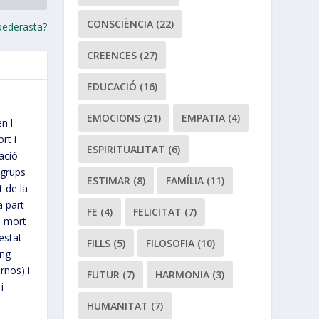
CONSCIÈNCIA
(22)
 pederasta?
CREENCES
(27)
EDUCACIÓ
(16)
EMOCIONS
(21)
EMPATIA
(4)
n l
rt i
ESPIRITUALITAT
(6)
ació
 grups
ESTIMAR
(8)
FAMÍLIA
(11)
t de la
a part
FE
(4)
FELICITAT
(7)
a mort
estat
FILLS
(5)
FILOSOFIA
(10)
ong
rnos) i
FUTUR
(7)
HARMONIA
(3)
i
HUMANITAT
(7)