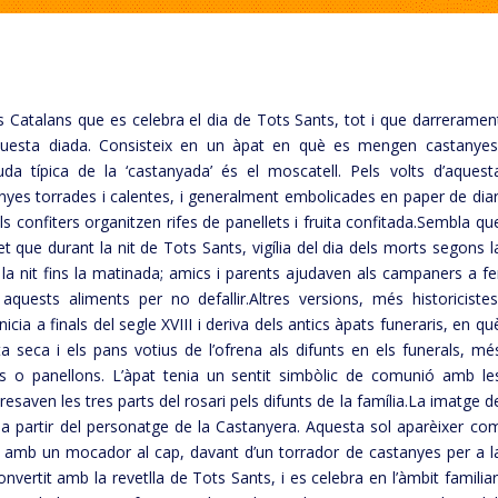
 Catalans que es celebra el dia de Tots Sants, tot i que darreramen
d’aquesta diada. Consisteix en un àpat en què es mengen castanyes
uda típica de la ‘castanyada’ és el moscatell. Pels volts d’aquest
anyes torrades i calentes, i generalment embolicades en paper de diar
els confiters organitzen rifes de panellets i fruita confitada.Sembla qu
et que durant la nit de Tots Sants, vigília del dia dels morts segons l
 la nit fins la matinada; amics i parents ajudaven als campaners a fe
quests aliments per no defallir.Altres versions, més historicistes
ia a finals del segle XVIII i deriva dels antics àpats funeraris, en qu
ta seca i els pans votius de l’ofrena als difunts en els funerals, mé
 o panellons. L’àpat tenia un sentit simbòlic de comunió amb le
resaven les tres parts del rosari pels difunts de la família.La imatge d
ta a partir del personatge de la Castanyera. Aquesta sol aparèixer co
i amb un mocador al cap, davant d’un torrador de castanyes per a l
nvertit amb la revetlla de Tots Sants, i es celebra en l’àmbit familiar