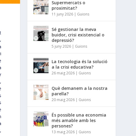
Supermercats o
proximitat?
11 juny 2026
|
Guions
Sé gestionar la meva
t
buidor, crisi existencial o
,
depressió?
a
5 juny 2026
|
Guions
i
e
La tecnologia és la solució
a la crisi educativa?
a
26 maig 2026
|
Guions
r
,
Què demanem a la nostra
è
parella?
s
20 maig 2026
|
Guions
s
e
És possible una economia
m
més amable amb les
a
persones?
,
13 maig 2026
|
Guions