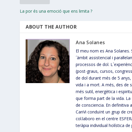
La por és una emoció que ens limita ?
ABOUT THE AUTHOR
Ana Solanes
El meu nom es Ana Solanes. S
´àmbit assistencial i paral·l
processos de dol. L´experiènc
(post-graus, cursos, congres
de dol durant més de 5 anys, 
vida i a mort. A més, des de
més sutil, energètica i espir
que forma part de la vida. La
de consciencia. En definitiva
CanVi conduïnt un grup de cre
col.laboro en el centre ESFER
teràpia individual holística d