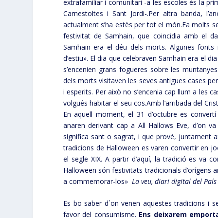
extrafamiliar i comunitari -a les escoles és la p
Carnestoltes i Sant Jordi-.Per altra banda, l’a
actualment s’ha estès per tot el món.Fa molts seg
festivitat de Samhain, que coincidia amb el dar
Samhain era el déu dels morts. Algunes fonts in
d’estiu». El dia que celebraven Samhain era el dia
s’encenien grans fogueres sobre les muntanyes 
dels morts visitaven les seves antigues cases pe
i esperits. Per això no s’encenia cap llum a les 
volgués habitar el seu cos.Amb l’arribada del Cri
En aquell moment, el 31 d’octubre es convertí e
anaren derivant cap a All Hallows Eve, d’on va
significa sant o sagrat, i que prové, juntament
tradicions de Halloween es varen convertir en joc
el segle XIX. A partir d’aquí, la tradició es v
Halloween són festivitats tradicionals d’orígens an
a commemorar-los»
La veu, diari digital del País
Es bo saber d´on venen aquestes tradicions i s
favor del consumisme.
Ens deixarem emportar