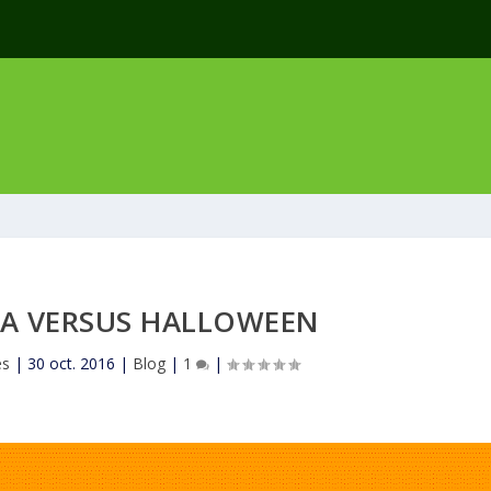
A VERSUS HALLOWEEN
es
|
30 oct. 2016
|
Blog
|
1
|