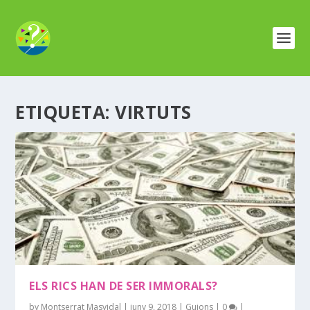
ETIQUETA:
VIRTUTS
ELS RICS HAN DE SER IMMORALS?
by
Montserrat Masvidal
|
juny 9, 2018
|
Guions
|
0
|