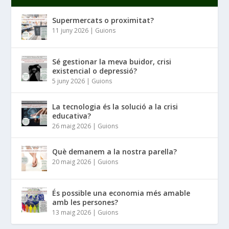
Supermercats o proximitat?
11 juny 2026
|
Guions
Sé gestionar la meva buidor, crisi
existencial o depressió?
5 juny 2026
|
Guions
La tecnologia és la solució a la crisi
educativa?
26 maig 2026
|
Guions
Què demanem a la nostra parella?
20 maig 2026
|
Guions
És possible una economia més amable
amb les persones?
13 maig 2026
|
Guions