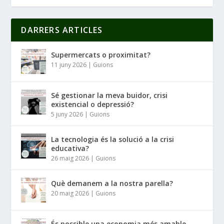
DARRERS ARTICLES
Supermercats o proximitat?
11 juny 2026
|
Guions
Sé gestionar la meva buidor, crisi
existencial o depressió?
5 juny 2026
|
Guions
La tecnologia és la solució a la crisi
educativa?
26 maig 2026
|
Guions
Què demanem a la nostra parella?
20 maig 2026
|
Guions
És possible una economia més amable