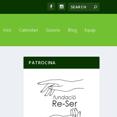
Inici
Calendari
Guions
Blog
Equip
PATROCINA