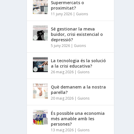
Supermercats o
proximitat?
11 juny 2026
|
Guions
Sé gestionar la meva
buidor, crisi existencial o
depressió?
5 juny 2026
|
Guions
La tecnologia és la solució
a la crisi educativa?
26 maig 2026
|
Guions
Què demanem a la nostra
parella?
20 maig 2026
|
Guions
És possible una economia
més amable amb les
persones?
13 maig 2026
|
Guions