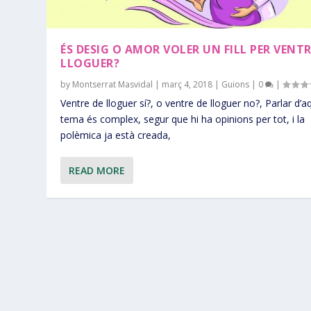
ÉS DESIG O AMOR VOLER UN FILL PER VENTR
LLOGUER?
by
Montserrat Masvidal
|
març 4, 2018
|
Guions
|
0
|
Ventre de lloguer sí?, o ventre de lloguer no?, Parlar d’a
tema és complex, segur que hi ha opinions per tot, i la
polèmica ja està creada,
READ MORE