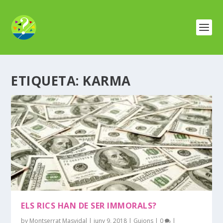
ETIQUETA:
KARMA
ELS RICS HAN DE SER IMMORALS?
by
Montserrat Masvidal
|
juny 9, 2018
|
Guions
|
0
|