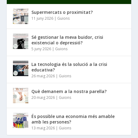
Supermercats o proximitat?
11 juny 2026
|
Guions
Sé gestionar la meva buidor, crisi
existencial o depressió?
5 juny 2026
|
Guions
La tecnologia és la solució a la crisi
educativa?
26 maig 2026
|
Guions
Què demanem a la nostra parella?
20 maig 2026
|
Guions
És possible una economia més amable
amb les persones?
13 maig 2026
|
Guions