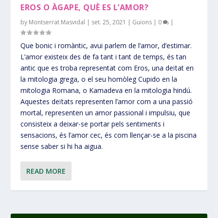
EROS O ÀGAPE, QUÈ ES L’AMOR?
by
Montserrat Masvidal
|
set. 25, 2021
|
Guions
|
0
|
Que bonic i romàntic, avui parlem de l’amor, d’estimar.
L’amor existeix des de fa tant i tant de temps, és tan
antic que es troba representat com Eros, una deïtat en
la mitologia grega, o el seu homòleg Cupido en la
mitologia Romana, o Kamadeva en la mitologia hindú.
Aquestes deïtats representen l’amor com a una passió
mortal, representen un amor passional i impulsiu, que
consisteix a deixar-se portar pels sentiments i
sensacions, és l’amor cec, és com llençar-se a la piscina
sense saber si hi ha aigua.
READ MORE