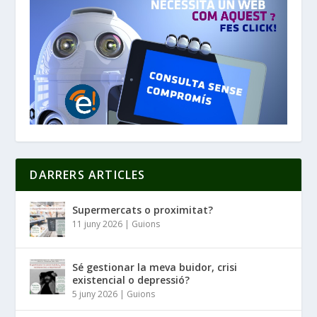
DARRERS ARTICLES
Supermercats o proximitat?
11 juny 2026
|
Guions
Sé gestionar la meva buidor, crisi
existencial o depressió?
5 juny 2026
|
Guions