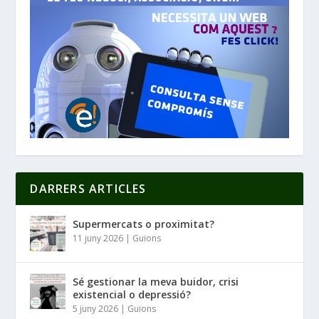
DARRERS ARTICLES
Supermercats o proximitat?
11 juny 2026
|
Guions
Sé gestionar la meva buidor, crisi
existencial o depressió?
5 juny 2026
|
Guions