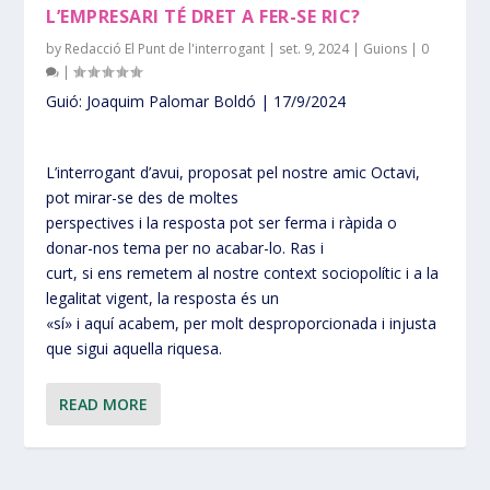
L’EMPRESARI TÉ DRET A FER-SE RIC?
by
Redacció El Punt de l'interrogant
|
set. 9, 2024
|
Guions
|
0
|
Guió: Joaquim Palomar Boldó | 17/9/2024
L’interrogant d’avui, proposat pel nostre amic Octavi,
pot mirar-se des de moltes
perspectives i la resposta pot ser ferma i ràpida o
donar-nos tema per no acabar-lo. Ras i
curt, si ens remetem al nostre context sociopolític i a la
legalitat vigent, la resposta és un
«sí» i aquí acabem, per molt desproporcionada i injusta
que sigui aquella riquesa.
READ MORE