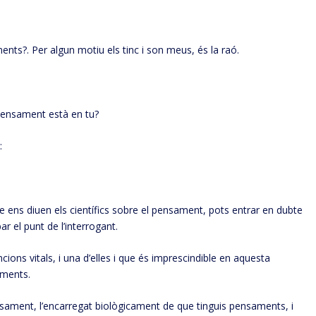
nts?. Per algun motiu els tinc i son meus, és la raó.
pensament està en tu?
:
ue ens diuen els científics sobre el pensament, pots entrar en dubte
ar el punt de l’interrogant.
cions vitals, i una d’elles i que és imprescindible en aquesta
aments.
pensament, l’encarregat biològicament de que tinguis pensaments, i