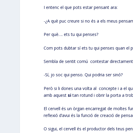
I entenc el que pots estar pensant ara:
-¿A què puc creure si no és a els meus pensame
Per què…. ets tu qui penses?
Com pots dubtar sí ets tu qui penses quan el 
Sembla de sentit comú contestar directament
-Sí, jo soc qui penso. Qui podria ser sinó?
Però si li dones una volta al concepte i a el q
amb aquest
si
tan rotund i obrir la porta a trob
El cervell és un òrgan encarregat de moltes fun
reflexió d’avui és la funció de creació de pens
O sigui, el cervell és el productor dels teus 