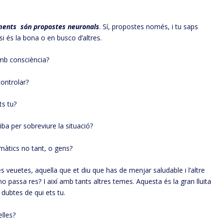
ments són propostes neuronals
. Sí, propostes només, i tu saps
si és la bona o en busco d’altres.
mb consciència?
ontrolar?
ts tu?
iba per sobreviure la situació?
màtics no tant, o gens?
 veuetes, aquella que et diu que has de menjar saludable i l’altre
o passa res? I així amb tants altres temes. Aquesta és la gran lluita
dubtes de qui ets tu.
elles?