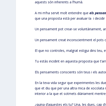
aquests són inherents a l’humà.
A mi m’ha servit molt entendre que
els pensa
que una proposta està per avaluar-la i decidir 
Un pensament pot crear-se voluntàriament, a
Un pensament creat inconscientment el pots c
El que no controles, malgrat estigui dins teu, e
Tu estàs incidint en aquesta proposta que t’arr
Els pensaments conscients són teus i els auto
En la teva vida segur que experimentes les dues
que et diu que per una altra mica de xocolata n
interior a la que et sotmets diàriament mentre 
¿quina d’aquestes ets tu? Una, les dues, cap d’