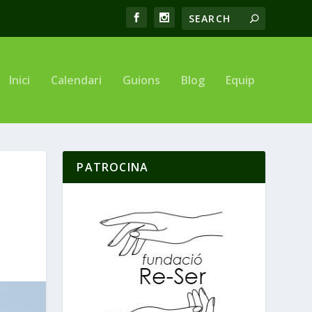
Inici
Calendari
Guions
Blog
Equip
PATROCINA