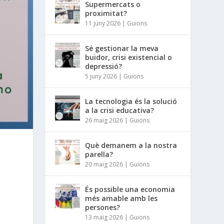
Supermercats o
proximitat?
11 juny 2026
|
Guions
Sé gestionar la meva
buidor, crisi existencial o
depressió?
5 juny 2026
|
Guions
La tecnologia és la solució
a la crisi educativa?
26 maig 2026
|
Guions
Què demanem a la nostra
parella?
20 maig 2026
|
Guions
És possible una economia
més amable amb les
persones?
13 maig 2026
|
Guions