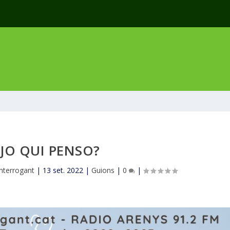
JO QUI PENSO?
interrogant
|
13 set. 2022
|
Guions
|
0
|