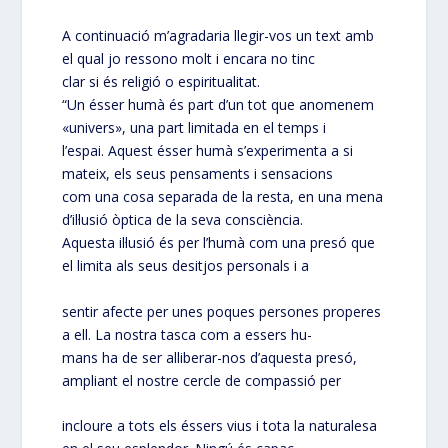
A continuació m’agradaria llegir-vos un text amb
el qual jo ressono molt i encara no tinc
clar si és religió o espiritualitat.
“Un ésser humà és part d’un tot que anomenem
«univers», una part limitada en el temps i
l’espai. Aquest ésser humà s’experimenta a si
mateix, els seus pensaments i sensacions
com una cosa separada de la resta, en una mena
d’il·lusió òptica de la seva consciència.
Aquesta il·lusió és per l’humà com una presó que
el limita als seus desitjos personals i a
sentir afecte per unes poques persones properes
a ell. La nostra tasca com a essers hu-
mans ha de ser alliberar-nos d’aquesta presó,
ampliant el nostre cercle de compassió per
incloure a tots els éssers vius i tota la naturalesa