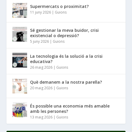
Supermercats o proximitat?
11 juny 2026
|
Guions
Sé gestionar la meva buidor, crisi
existencial o depressió?
5 juny 2026
|
Guions
La tecnologia és la solució a la crisi
educativa?
26 maig 2026
|
Guions
Què demanem a la nostra parella?
20 maig 2026
|
Guions
És possible una economia més amable
amb les persones?
13 maig 2026
|
Guions