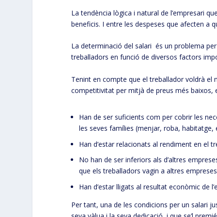
La tendència lògica i natural de l’empresari q
beneficis. I entre les despeses que afecten a qu
La determinació del salari és un problema per
treballadors en funció de diversos factors imp
Tenint en compte que el treballador voldrà el m
competitivitat per mitjà de preus més baixos, 
Han de ser suficients com per cobrir les nece
les seves famílies (menjar, roba, habitatge, 
Han d’estar relacionats al rendiment en el tre
No han de ser inferiors als d’altres empreses
que els treballadors vagin a altres emprese
Han d’estar lligats al resultat econòmic de l
Per tant, una de les condicions per un salari j
seva vàlua i la seva dedicació, i que se’l pr