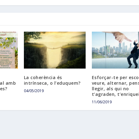
La coherència és
Esforçar-te per esco
nal amb
intrínseca, o l’eduquem?
veure, alternar, pen
ves?
llegir, als qui no
04/05/2019
t’agraden, t’enrique
11/06/2019