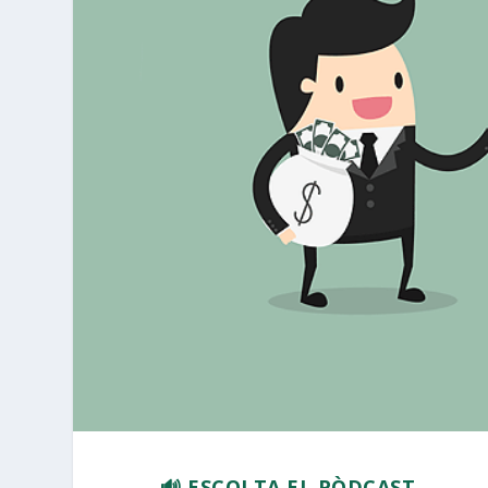
🔊 ESCOLTA EL PÒDCAST