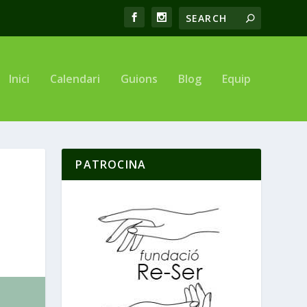
Inici
Calendari
Guions
Blog
Equip
PATROCINA