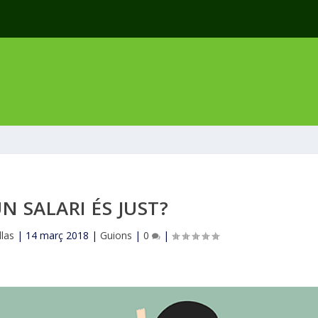
N SALARI ÉS JUST?
las
|
14 març 2018
|
Guions
|
0
|