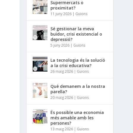
Supermercats o
proximitat?
11 juny 2026
|
Guions
Sé gestionar la meva
buidor, crisi existencial o
depressió?
5 juny 2026
|
Guions
La tecnologia és la solució
a la crisi educativa?
26 maig 2026
|
Guions
Què demanem a la nostra
parella?
20 maig 2026
|
Guions
És possible una economia
més amable amb les
persones?
13 maig 2026
|
Guions