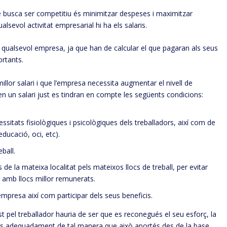
ue busca ser competitiu és minimitzar despeses i maximitzar
alsevol activitat empresarial hi ha els salaris.
 qualsevol empresa, ja que han de calcular el que pagaran als seus
ortants.
illor salari i que l’empresa necessita augmentar el nivell de
en un salari just es tindran en compte les següents condicions:
ssitats fisiològiques i psicològiques dels treballadors, així com de
educació, oci, etc).
ball.
 de la mateixa localitat pels mateixos llocs de treball, per evitar
s amb llocs millor remunerats.
’empresa així com participar dels seus beneficis.
ust pel treballador hauria de ser que es reconegués el seu esforç, la
emiés adequadament de tal manera que això aportés des de la base