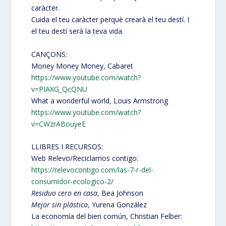
caràcter.
Cuida el teu caràcter perquè crearà el teu destí. I
el teu destí serà la teva vida.
CANÇONS:
Money Money Money, Cabaret
https://www.youtube.com/watch?
v=PIAXG_QcQNU
What a wonderful world, Louis Armstrong
https://www.youtube.com/watch?
v=CWzrABouyeE
LLIBRES I RECURSOS:
Web Relevo/Reciclamos contigo:
https://relevocontigo.com/las-7-r-del-
consumidor-ecologico-2/
Residuo cero en casa
, Bea Johnson
Mejor sin plástico
, Yurena González
La economía del bien común, Christian Felber: