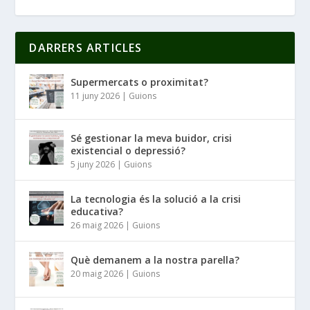
DARRERS ARTICLES
Supermercats o proximitat?
11 juny 2026
|
Guions
Sé gestionar la meva buidor, crisi
existencial o depressió?
5 juny 2026
|
Guions
La tecnologia és la solució a la crisi
educativa?
26 maig 2026
|
Guions
Què demanem a la nostra parella?
20 maig 2026
|
Guions