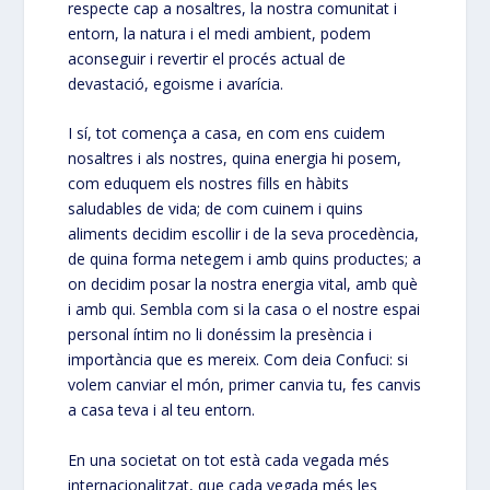
respecte cap a nosaltres, la nostra comunitat i
entorn, la natura i el medi ambient, podem
aconseguir i revertir el procés actual de
devastació, egoisme i avarícia.
I sí, tot comença a casa, en com ens cuidem
nosaltres i als nostres, quina energia hi posem,
com eduquem els nostres fills en hàbits
saludables de vida; de com cuinem i quins
aliments decidim escollir i de la seva procedència,
de quina forma netegem i amb quins productes; a
on decidim posar la nostra energia vital, amb què
i amb qui. Sembla com si la casa o el nostre espai
personal íntim no li donéssim la presència i
importància que es mereix. Com deia Confuci: si
volem canviar el món, primer canvia tu, fes canvis
a casa teva i al teu entorn.
En una societat on tot està cada vegada més
internacionalitzat, que cada vegada més les