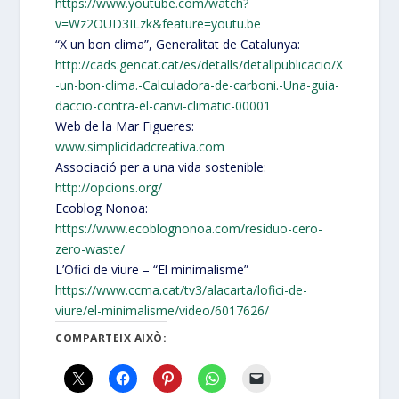
https://www.youtube.com/watch?
v=Wz2OUD3ILzk&feature=youtu.be
“X un bon clima”, Generalitat de Catalunya:
http://cads.gencat.cat/es/detalls/detallpublicacio/X
-un-bon-clima.-Calculadora-de-carboni.-Una-guia-
daccio-contra-el-canvi-climatic-00001
Web de la Mar Figueres:
www.simplicidadcreativa.com
Associació per a una vida sostenible:
http://opcions.org/
Ecoblog Nonoa:
https://www.ecoblognonoa.com/residuo-cero-
zero-waste/
L’Ofici de viure – “El minimalisme”
https://www.ccma.cat/tv3/alacarta/lofici-de-
viure/el-minimalisme/video/6017626/
COMPARTEIX AIXÒ: