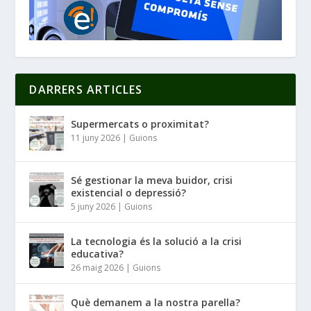
DARRERS ARTICLES
Supermercats o proximitat?
11 juny 2026
|
Guions
Sé gestionar la meva buidor, crisi
existencial o depressió?
5 juny 2026
|
Guions
La tecnologia és la solució a la crisi
educativa?
26 maig 2026
|
Guions
Què demanem a la nostra parella?