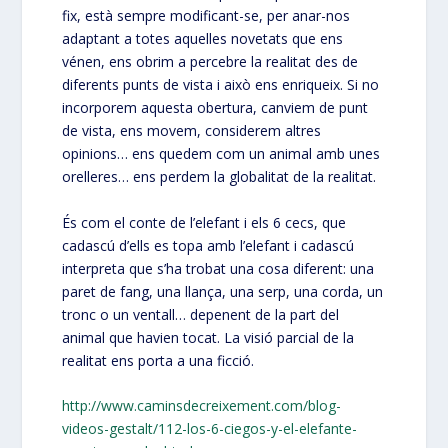
fix, està sempre modificant-se, per anar-nos
adaptant a totes aquelles novetats que ens
vénen, ens obrim a percebre la realitat des de
diferents punts de vista i això ens enriqueix. Si no
incorporem aquesta obertura, canviem de punt
de vista, ens movem, considerem altres
opinions… ens quedem com un animal amb unes
orelleres… ens perdem la globalitat de la realitat.
És com el conte de l’elefant i els 6 cecs, que
cadascú d’ells es topa amb l’elefant i cadascú
interpreta que s’ha trobat una cosa diferent: una
paret de fang, una llança, una serp, una corda, un
tronc o un ventall… depenent de la part del
animal que havien tocat. La visió parcial de la
realitat ens porta a una ficció.
http://www.caminsdecreixement.com/blog-
videos-gestalt/112-los-6-ciegos-y-el-elefante-