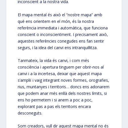
inconscient a la nostra vida.
El mapa mental és això el “nostre mapa” amb
què ens orientem en el món, és la nostra
referència immediata i automàtica, que funciona
conscient o inconscientment. I precisament això,
aquestes referències conegudes ens fan sentir
segurs, i la idea del canvi ens intranquil·litza.
Tanmateix, la vida és canvi, i com més
consciència i apertura tinguem per obrir-nos al
canvi i a la incertesa, deixar que aquest mapa
s’ampliï i vaig integrant noves formes, orografies,
rius, muntanyes i territoris… doncs ens adonarem
que podem anar més enllà dels nostres límits, si
ens ho permetem i si anem a poc a poc,
explorant pas a pas els territoris encara
desconeguts.
Som creadors, vull dir aquest mapa mental no és